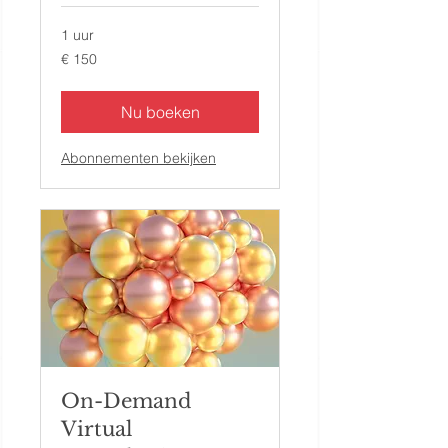
1 uur
150
€ 150
euro
Nu boeken
Abonnementen bekijken
On-Demand
Virtual