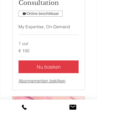
Consultation
Online beschikbaar
My Expertise, On-Demand
1 uur
150
€ 150
euro
Nu boeken
Abonnementen bekijken