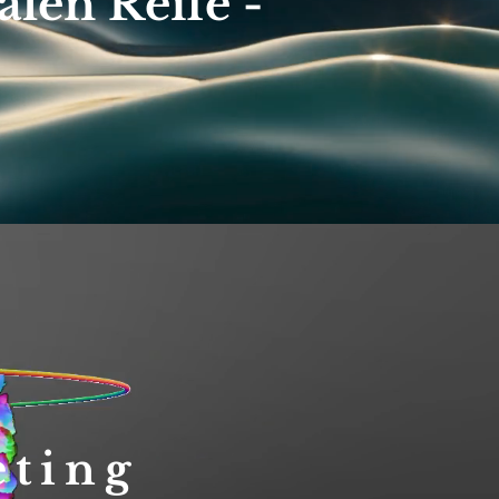
alen Reife -
n
eting