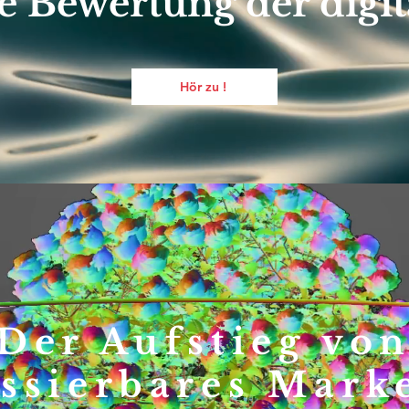
e Bewertung der digit
Hör zu !
Der Aufstieg vo
ssierbares Mark