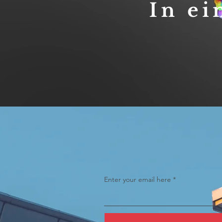
In ei
Enter your email here