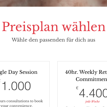
Preisplan wählen
Wähle den passenden für dich aus
gle Day Session
40hr. Weekly Ret
Commitmen
1.000€
€
1.000
€
4.40
urs consultations to book
jede Woche
 your convenience.