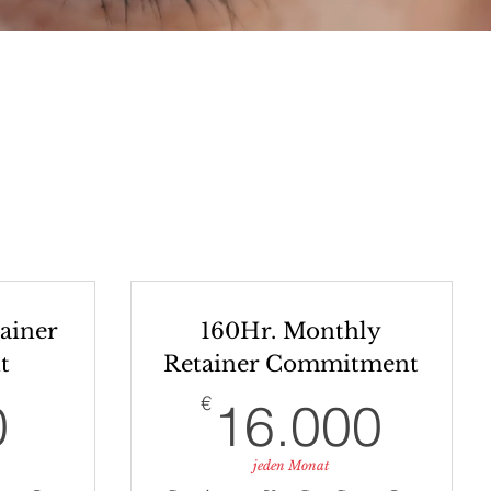
ainer
160Hr. Monthly
t
Retainer Commitment
4.400€
16.
€
0
16.000
jeden Monat