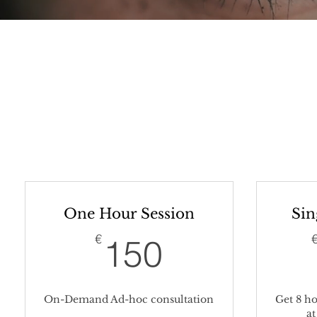
One Hour Session
Sin
150€
€
150
On-Demand Ad-hoc consultation
Get 8 ho
at